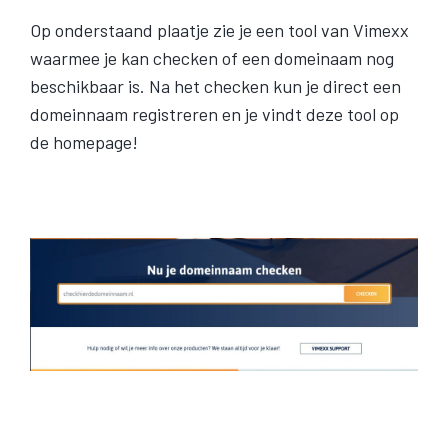
Op onderstaand plaatje zie je een tool van Vimexx
waarmee je kan checken of een domeinaam nog
beschikbaar is. Na het checken kun je direct een
domeinnaam registreren en je vindt deze tool op
de homepage!