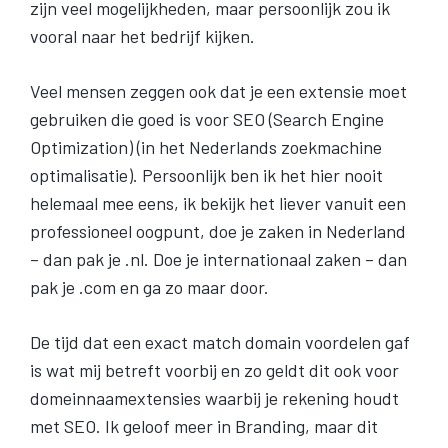
zijn veel mogelijkheden, maar persoonlijk zou ik
vooral naar het bedrijf kijken.
Veel mensen zeggen ook dat je een extensie moet
gebruiken die goed is voor SEO (Search Engine
Optimization) (in het Nederlands zoekmachine
optimalisatie). Persoonlijk ben ik het hier nooit
helemaal mee eens, ik bekijk het liever vanuit een
professioneel oogpunt, doe je zaken in Nederland
– dan pak je .nl. Doe je internationaal zaken – dan
pak je .com en ga zo maar door.
De tijd dat een exact match domain voordelen gaf
is wat mij betreft voorbij en zo geldt dit ook voor
domeinnaamextensies waarbij je rekening houdt
met SEO. Ik geloof meer in Branding, maar dit