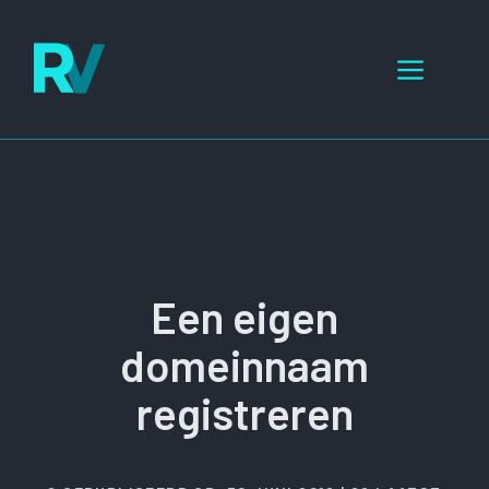
Ga
naar
Menu
de
inhoud
Een eigen
domeinnaam
registreren