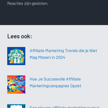
Reacties zijn gesloten.
Lees ook:
Affiliate Marketing Trends die je Niet
Mag Missen in 2024
Hoe Je Succesvolle Affiliate
Marketingcampagnes Opzet
Een nieuwe affiliate marketing cursus