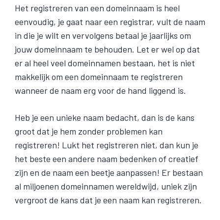
Het registreren van een domeinnaam is heel
eenvoudig, je gaat naar een registrar, vult de naam
in die je wilt en vervolgens betaal je jaarlijks om
jouw domeinnaam te behouden. Let er wel op dat
er al heel veel domeinnamen bestaan, het is niet
makkelijk om een domeinnaam te registreren
wanneer de naam erg voor de hand liggend is.
Heb je een unieke naam bedacht, dan is de kans
groot dat je hem zonder problemen kan
registreren! Lukt het registreren niet, dan kun je
het beste een andere naam bedenken of creatief
zijn en de naam een beetje aanpassen! Er bestaan
al miljoenen domeinnamen wereldwijd, uniek zijn
vergroot de kans dat je een naam kan registreren.