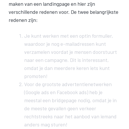
maken van een landingpage en hier zijn
verschillende redenen voor. De twee belangrijkste
redenen zijn:
Je kunt werken met een optin formulier,
waardoor je nog e-mailadressen kunt
verzamelen voordat je mensen doorstuurt
naar een campagne. Dit is interessant,
omdat je dan meerdere keren iets kunt
promoten!
Voor de grootste advertentienetwerken
(Google ads en Facebook ads) heb je
meestal een bridgepage nodig, omdat je in
de meeste gevallen geen verkeer
rechtstreeks naar het aanbod van iemand
anders mag sturen!