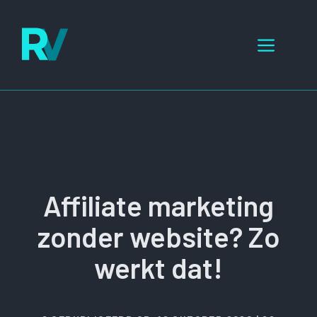
Ga
naar
Menu
de
inhoud
Affiliate marketing
zonder website? Zo
werkt dat!