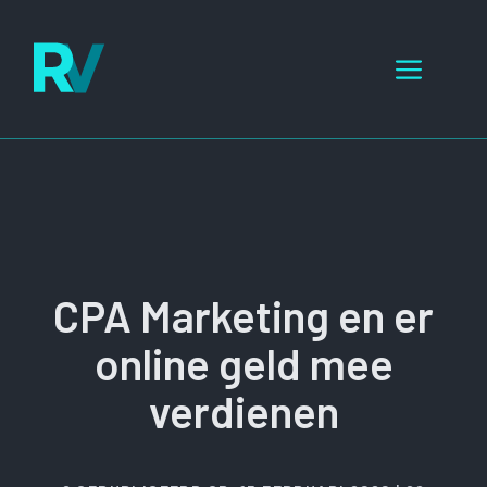
Ga
naar
Menu
de
inhoud
CPA Marketing en er
online geld mee
verdienen